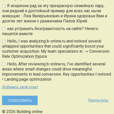
Я искренне рад за эту прекрасную семейную пару,
они редкий и достойный пример для всех нас ныне
живущих - Лев Валерьянович и Ирина здоровья Вам и
долгих лет жизни с уважением Палов Юрий.
как устранить безграмотность на сайте? Ничего
пишется вместе
Hello, I was analyzing b-online.ru and noticed several
untapped opportunities that could significantly boost your
customer acquisition. My team specializes in: → Conversion
Rate Optimization (typica
Hello, After reviewing b-online.ru, I've identified several
areas where small changes could drive meaningful
improvements in lead conversion. Key opportunities I noticed:
• Landing page optimization
Добавить свой ответ
Результаты
© 2026 Building online