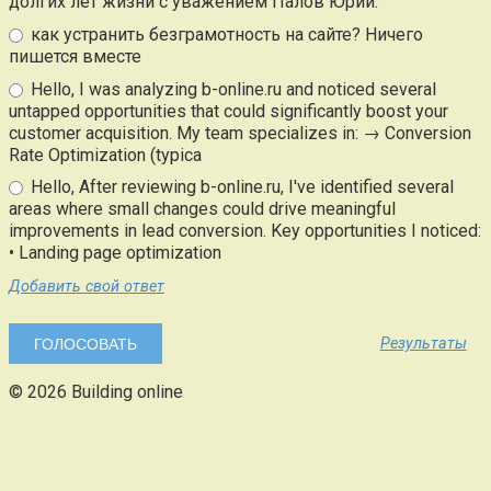
долгих лет жизни с уважением Палов Юрий.
как устранить безграмотность на сайте? Ничего
пишется вместе
Hello, I was analyzing b-online.ru and noticed several
untapped opportunities that could significantly boost your
customer acquisition. My team specializes in: → Conversion
Rate Optimization (typica
Hello, After reviewing b-online.ru, I've identified several
areas where small changes could drive meaningful
improvements in lead conversion. Key opportunities I noticed:
• Landing page optimization
Добавить свой ответ
Результаты
© 2026 Building online