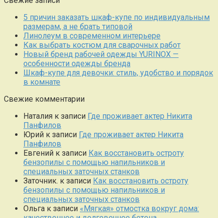
Свежие записи
5 причин заказать шкаф-купе по индивидуальным
размерам, а не брать типовой
Линолеум в современном интерьере
Как выбрать костюм для сварочных работ
Новый бренд рабочей одежды YURINOX —
особенности одежды бренда
Шкаф-купе для девочки: стиль, удобство и порядок
в комнате
Свежие комментарии
Наталия
к записи
Где проживает актер Никита
Панфилов
Юрий
к записи
Где проживает актер Никита
Панфилов
Евгений
к записи
Как восстановить остроту
бензопилы с помощью напильников и
специальных заточных станков
Заточник.
к записи
Как восстановить остроту
бензопилы с помощью напильников и
специальных заточных станков
Ольга
к записи
«Мягкая» отмостка вокруг дома:
качественнее и долговечнее бетона