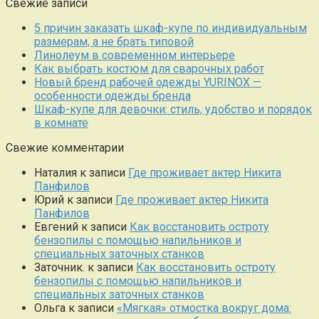
Свежие записи
5 причин заказать шкаф-купе по индивидуальным
размерам, а не брать типовой
Линолеум в современном интерьере
Как выбрать костюм для сварочных работ
Новый бренд рабочей одежды YURINOX —
особенности одежды бренда
Шкаф-купе для девочки: стиль, удобство и порядок
в комнате
Свежие комментарии
Наталия
к записи
Где проживает актер Никита
Панфилов
Юрий
к записи
Где проживает актер Никита
Панфилов
Евгений
к записи
Как восстановить остроту
бензопилы с помощью напильников и
специальных заточных станков
Заточник.
к записи
Как восстановить остроту
бензопилы с помощью напильников и
специальных заточных станков
Ольга
к записи
«Мягкая» отмостка вокруг дома: