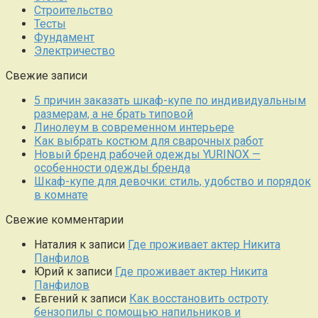
Строительство
Тесты
Фундамент
Электричество
Свежие записи
5 причин заказать шкаф-купе по индивидуальным
размерам, а не брать типовой
Линолеум в современном интерьере
Как выбрать костюм для сварочных работ
Новый бренд рабочей одежды YURINOX —
особенности одежды бренда
Шкаф-купе для девочки: стиль, удобство и порядок
в комнате
Свежие комментарии
Наталия
к записи
Где проживает актер Никита
Панфилов
Юрий
к записи
Где проживает актер Никита
Панфилов
Евгений
к записи
Как восстановить остроту
бензопилы с помощью напильников и