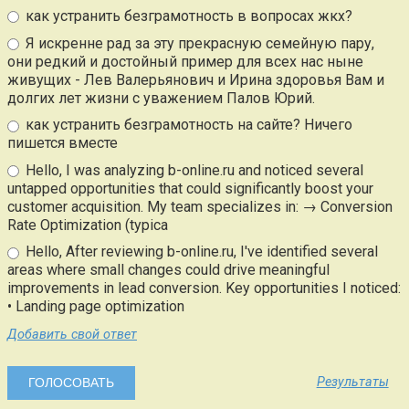
как устранить безграмотность в вопросах жкх?
Я искренне рад за эту прекрасную семейную пару,
они редкий и достойный пример для всех нас ныне
живущих - Лев Валерьянович и Ирина здоровья Вам и
долгих лет жизни с уважением Палов Юрий.
как устранить безграмотность на сайте? Ничего
пишется вместе
Hello, I was analyzing b-online.ru and noticed several
untapped opportunities that could significantly boost your
customer acquisition. My team specializes in: → Conversion
Rate Optimization (typica
Hello, After reviewing b-online.ru, I've identified several
areas where small changes could drive meaningful
improvements in lead conversion. Key opportunities I noticed:
• Landing page optimization
Добавить свой ответ
Результаты